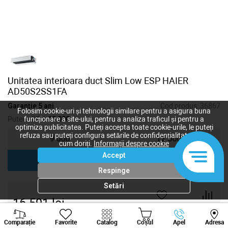
Unitatea interioara duct Slim Low ESP HAIER
AD50S2SS1FA
Garanție 5 ani
Cod produs:
36867
Folosim cookie-uri și tehnologii similare pentru a asigura buna
Putere, BTU:
18 000
funcționare a site-ului, pentru a analiza traficul și pentru a
optimiza publicitatea. Puteți accepta toate cookie-urile, le puteți
refuza sau puteți configura setările de confidențialitate după
9 000
12 000
cum doriți.
Informații despre cookie
Accept
18 000
24 000
Respinge
Setări
16 591
lei
-
+
Viber
Whatsapp
Tele
Comparație
Favorite
Catalog
Coșul
Apel
Adresa
+373