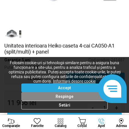
Unitatea interioara Heiko caseta 4-cai CA050-A1
(split/multi) + panel
Garanție 5 ani
Cod produs:
241487
Folosim cookie-uri și tehnologii similare pentru a asigura buna
Putere, BTU:
18 000
funcționare a site-ului, pentru a analiza traficul și pentru a
optimiza publicitatea. Puteți accepta toate cookie-urile, le puteți
refuza sau puteți configura setările de confidențialitate după
12 000
18 000
cum doriți.
Informații despre cookie
Accept
Respinge
11 966
lei
Setări
-
+
Cumpără acum
Viber
Whatsapp
Tele
Comparație
Favorite
Catalog
Coșul
Apel
Adresa
+373