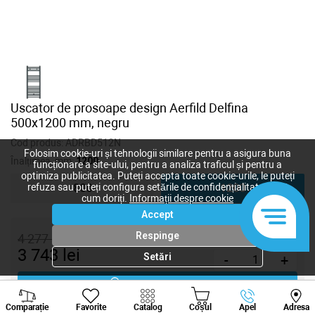
Uscator de prosoape design Aerfild Delfina
500x1200 mm, negru
Cod produs:
ADRBD512N
Folosim cookie-uri și tehnologii similare pentru a asigura buna
Înalțimea, mm:
1200
funcționare a site-ului, pentru a analiza traficul și pentru a
optimiza publicitatea. Puteți accepta toate cookie-urile, le puteți
refuza sau puteți configura setările de confidențialitate după
800
1200
cum doriți.
Informații despre cookie
Accept
Respinge
4 277
lei
3 743
lei
Setări
-
+
Cumpără acum
Viber
Whatsapp
Tele
Comparație
Favorite
Catalog
Coșul
Apel
Adresa
+373