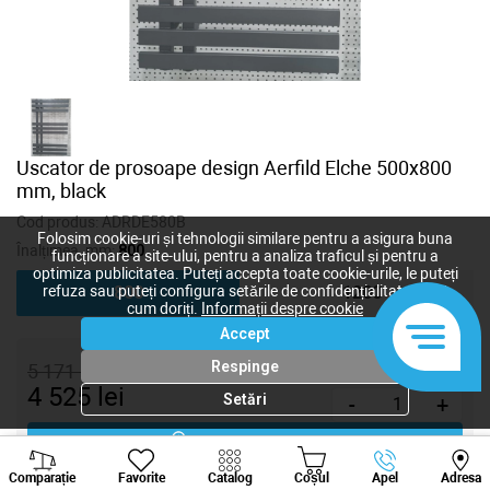
Uscator de prosoape design Aerfild Elche 500x800
mm, black
Cod produs:
ADRDE580B
Folosim cookie-uri și tehnologii similare pentru a asigura buna
Înalțimea, mm:
800
funcționare a site-ului, pentru a analiza traficul și pentru a
optimiza publicitatea. Puteți accepta toate cookie-urile, le puteți
refuza sau puteți configura setările de confidențialitate după
800
1200
cum doriți.
Informații despre cookie
Accept
Respinge
5 171
lei
4 525
lei
Setări
-
+
Cumpără acum
Viber
Whatsapp
Tele
Comparație
Favorite
Catalog
Coșul
Apel
Adresa
+373