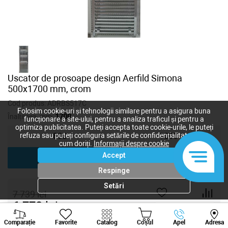
Uscator de prosoape design Aerfild Simona
500x1700 mm, crom
Cod produs:
ADRBS517C
Folosim cookie-uri și tehnologii similare pentru a asigura buna
Înalțimea, mm:
1700
funcționare a site-ului, pentru a analiza traficul și pentru a
optimiza publicitatea. Puteți accepta toate cookie-urile, le puteți
refuza sau puteți configura setările de confidențialitate după
800
1000
cum doriți.
Informații despre cookie
Accept
1700
Respinge
Setări
7 739
lei
6 772
lei
-
+
Viber
Whatsapp
Tele
Comparație
Favorite
Catalog
Coșul
Apel
Adresa
+373