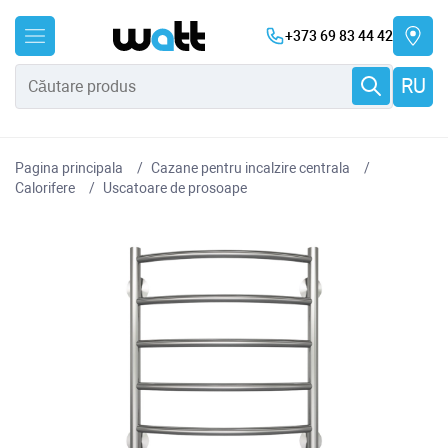
+373 69 83 44 42
RU
Pagina principala
Cazane pentru incalzire centrala
Сalorifere
Uscatoare de prosoape