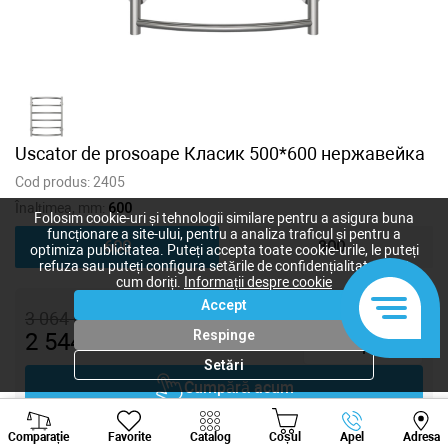
Uscator de prosoape Класик 500*600 нержавейка
Cod produs:
2405
Înalțimea, mm:
600
Folosim cookie-uri și tehnologii similare pentru a asigura buna
funcționare a site-ului, pentru a analiza traficul și pentru a
600
800
optimiza publicitatea. Puteți accepta toate cookie-urile, le puteți
refuza sau puteți configura setările de confidențialitate după
cum doriți.
Informații despre cookie
Accept
3 064
lei
Respinge
2 544
lei
-
+
Setări
Cumpără acum
Viber
Whatsapp
Tele
Adaugă în coș
Comparație
Favorite
Catalog
Coșul
Apel
Adresa
+373