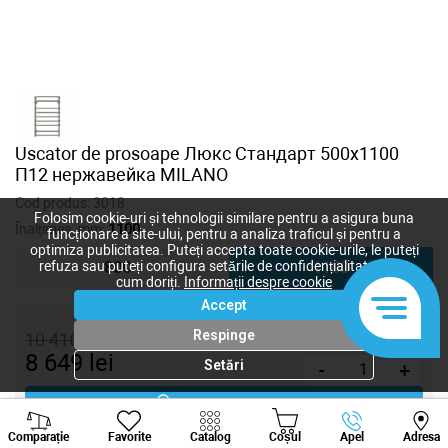
Uscator de prosoape Люкс Стандарт 500x1100
П12 нержавейка MILANO
Cod produs:
3018
Folosim cookie-uri și tehnologii similare pentru a asigura buna
Înalțimea, mm:
1100
funcționare a site-ului, pentru a analiza traficul și pentru a
optimiza publicitatea. Puteți accepta toate cookie-urile, le puteți
refuza sau puteți configura setările de confidențialitate după
800
1100
cum doriți.
Informații despre cookie
Accept
Respinge
10 416
lei
8 649
lei
Setări
-
+
Cumpără acum
Viber
Whatsapp
Tele
Comparație
Favorite
Catalog
Coșul
Apel
Adresa
+373