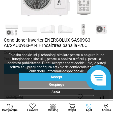
Conditioner Inverter ENERGOLUX SAS09G3-
AI/SAU09G3-AI-LE Incalzirea pana la -20C
Cod produs:
270811
Folosim cookie-uri și tehnologii similare pentru a asigura buna
Putere, BTU:
9 000
funcționare a site-ului, pentru a analiza traficul și pentru a
optimiza publicitatea. Puteți accepta toate cookie-urile, le puteți
refuza sau puteți configura setările de confidențialitate după
9 000
12 000
cum doriți.
Informații despre cookie
Accept
18 000
24 000
Respinge
Setări
9 720
lei
6 480
lei
-
+
Viber
Whatsapp
Tele
Comparație
Favorite
Catalog
Coșul
Apel
Adresa
+373