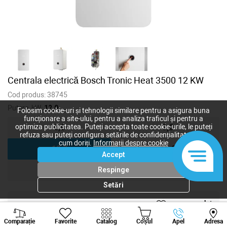
Centrala electrică Bosch Tronic Heat 3500 12 KW
Cod produs:
38745
Putere, kW:
12,0
Folosim cookie-uri și tehnologii similare pentru a asigura buna
funcționare a site-ului, pentru a analiza traficul și pentru a
6,0
9,0
optimiza publicitatea. Puteți accepta toate cookie-urile, le puteți
refuza sau puteți configura setările de confidențialitate după
cum doriți.
Informații despre cookie
12,0
15,0
Accept
18,0
24,0
Respinge
Setări
21 065
lei
Viber
Whatsapp
Tele
19 150
lei
-
+
Comparație
Favorite
Catalog
Coșul
Apel
Adresa
+373