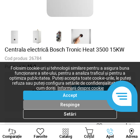
Centrala electrică Bosch Tronic Heat 3500 15KW
Cod produs:
26784
Putere, kW:
15,0
Folosim cookie-uri și tehnologii similare pentru a asigura buna
funcționare a site-ului, pentru a analiza traficul și pentru a
6,0
9,0
optimiza publicitatea. Puteți accepta toate cookie-urile, le puteți
refuza sau puteți configura setările de confidențialitate după
cum doriți.
Informații despre cookie
12,0
15,0
Accept
18,0
24,0
Respinge
Setări
22 770
lei
Viber
Whatsapp
Tele
20 700
lei
-
+
Comparație
Favorite
Catalog
Coșul
Apel
Adresa
+373