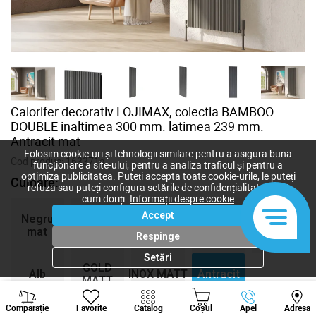
Calorifer decorativ LOJIMAX, colectia BAMBOO
DOUBLE inaltimea 300 mm. latimea 239 mm.
Antracit mat
Folosim cookie-uri și tehnologii similare pentru a asigura buna
Cod produs:
163371a
funcționare a site-ului, pentru a analiza traficul și pentru a
optimiza publicitatea. Puteți accepta toate cookie-urile, le puteți
Culoare:
refuza sau puteți configura setările de confidențialitate după
cum doriți.
Informații despre cookie
BLACK
BRONZE
MY-
COPPER
Accept
Negru
MATT
MATT
512
MATT
mat
Respinge
ANODISING
ANODISING
luciu
ANODISING
Setări
GOLD
Alb
INOX MATT
Antracit
MATT
mat
ANODISING
mat
ANODISING
Viber
Whatsapp
Tele
Comparație
Favorite
Catalog
Coșul
Apel
Adresa
+373