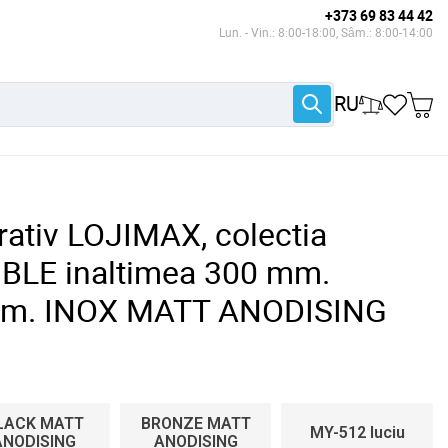
+373 69 83 44 42
Lun. - Vin.: 8:00-18:00, Sâm.: 8:00-14:00
RU
rativ LOJIMAX, colectia
LE inaltimea 300 mm.
mm. INOX MATT ANODISING
LACK MATT
BRONZE MATT
MY-512 luciu
ANODISING
ANODISING