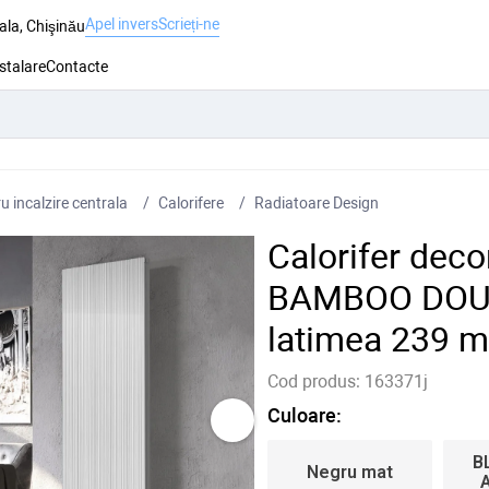
Apel invers
Scrieți-ne
ala, Chişinău
nstalare
Contacte
 incalzire centrala
Сalorifere
Radiatoare Design
Calorifer deco
BAMBOO DOUB
latimea 239 
Cod produs:
163371j
Culoare:
B
Negru mat