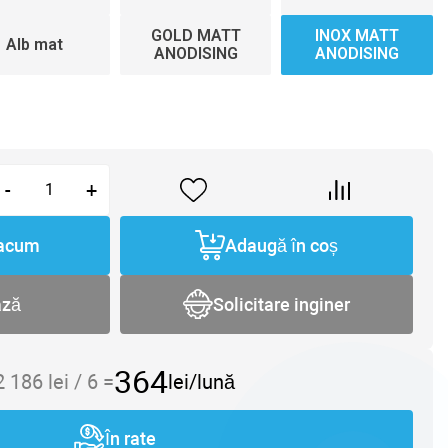
GOLD MATT
INOX MATT
Alb mat
ANODISING
ANODISING
-
+
acum
Adaugă în coș
ază
Solicitare inginer
364
2 186
lei /
6
=
lei/lună
În rate