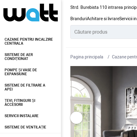
Strd. Burebista 110 intrarea princip
Branduri
Achitare si livrare
Servicii i
CAZANE PENTRU INCALZIRE
CENTRALA
SISTEME DE AER
Pagina principala
Cazane pentru
CONDIȚIONAT
POMPE ȘI VASE DE
EXPANSIUNE
SISTEME DE FILTRARE A
APEI
ȚEVI, FITINGURI ȘI
ACCESORII
SERVICII INSTALARE
SISTEME DE VENTILAȚIE