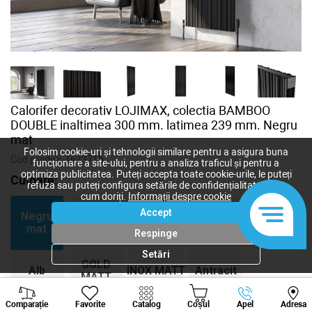
Calorifer decorativ LOJIMAX, colectia BAMBOO
DOUBLE inaltimea 300 mm. latimea 239 mm. Negru
mat
Folosim cookie-uri și tehnologii similare pentru a asigura buna
Cod produs:
163371b
funcționare a site-ului, pentru a analiza traficul și pentru a
optimiza publicitatea. Puteți accepta toate cookie-urile, le puteți
Culoare:
refuza sau puteți configura setările de confidențialitate după
cum doriți.
Informații despre cookie
BLACK
BRONZE
MY-
COPPER
Accept
Negru
MATT
MATT
512
MATT
mat
Respinge
ANODISING
ANODISING
luciu
ANODISING
Setări
GOLD
Alb
INOX MATT
Antracit
MATT
mat
ANODISING
mat
ANODISING
Viber
Whatsapp
Tele
Comparație
Favorite
Catalog
Coșul
Apel
Adresa
+373