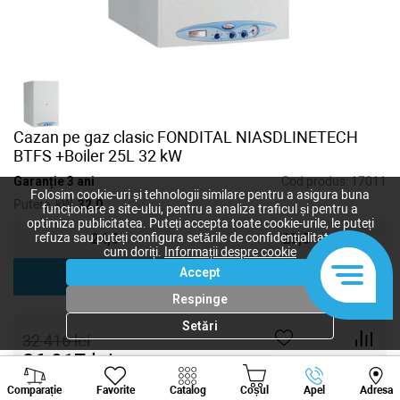
Cazan pe gaz clasic FONDITAL NIASDLINETECH
BTFS +Boiler 25L 32 kW
Garanție 3 ani
Cod produs:
17011
Folosim cookie-uri și tehnologii similare pentru a asigura buna
Putere, kW:
32,0
funcționare a site-ului, pentru a analiza traficul și pentru a
optimiza publicitatea. Puteți accepta toate cookie-urile, le puteți
refuza sau puteți configura setările de confidențialitate după
24,0
28,0
cum doriți.
Informații despre cookie
Accept
32,0
Respinge
Setări
32 416
lei
26 917
lei
-
+
Viber
Whatsapp
Tele
Comparație
Favorite
Catalog
Coșul
Apel
Adresa
+373