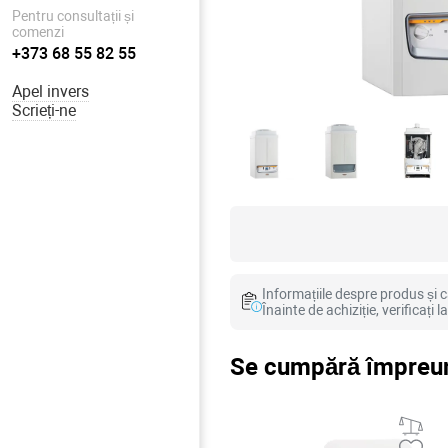
Pentru consultații și
comenzi
+373 68 55 82 55
Apel invers
Scrieți-ne
Informațiile despre produs și ca
Înainte de achiziție, verificați 
Se cumpără împreun