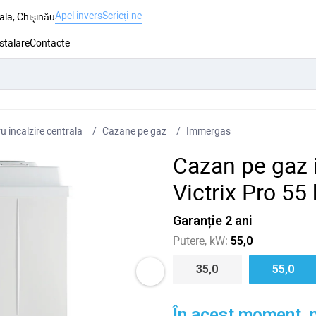
Apel invers
Scrieți-ne
ala, Chişinău
nstalare
Contacte
 incalzire centrala
Cazane pe gaz
Immergas
Cazan pe gaz
Victrix Pro 55
Garanție 2 ani
Putere, kW:
55,0
35,0
55,0
În acest moment, p