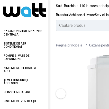
Strd. Burebista 110 intrarea princip
Branduri
Achitare si livrare
Servicii i
CAZANE PENTRU INCALZIRE
CENTRALA
SISTEME DE AER
Pagina principala
Cazane pentru
CONDIȚIONAT
POMPE ȘI VASE DE
EXPANSIUNE
SISTEME DE FILTRARE A
APEI
ȚEVI, FITINGURI ȘI
ACCESORII
SERVICII INSTALARE
SISTEME DE VENTILAȚIE