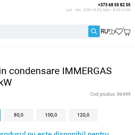
+373 68 55 82 55
Lun. - Vin.: 8:00-18:00, Sâm.: 8:00-14:00
RU
 in condensare IMMERGAS
 kW
Cod produs:
86449
80,0
100,0
120,0
rodusul nu este disponibil pentru