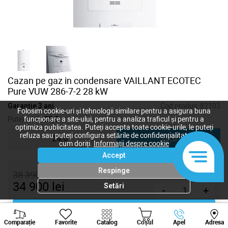
Cazan pe gaz in condensare VAILLANT ECOTEC
Pure VUW 286-7-2 28 kW
Garanție 3 ani
Cod produs:
82103
Folosim cookie-uri și tehnologii similare pentru a asigura buna
Putere, kW:
28,0
funcționare a site-ului, pentru a analiza traficul și pentru a
optimiza publicitatea. Puteți accepta toate cookie-urile, le puteți
refuza sau puteți configura setările de confidențialitate după
24,0
28,0
cum doriți.
Informații despre cookie
Accept
Respinge
38 390
lei
34 900
lei
Setări
-
+
Cumpără acum
Viber
Whatsapp
Tele
Comparație
Favorite
Catalog
Coșul
Apel
Adresa
+373