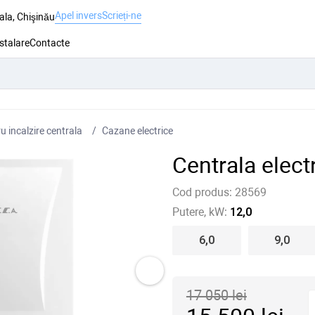
Apel invers
Scrieți-ne
ala, Chişinău
nstalare
Contacte
 incalzire centrala
Cazane electrice
Centrala elec
Cod produs:
28569
Putere, kW:
12,0
6,0
9,0
17 050
lei