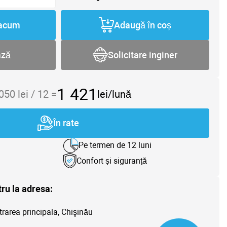
acum
Adaugă în coș
ază
Solicitare inginer
1 421
 050
lei /
12
=
lei/lună
În rate
Pe termen de 12 luni
Confort și siguranță
tru la adresa:
trarea principala, Chişinău