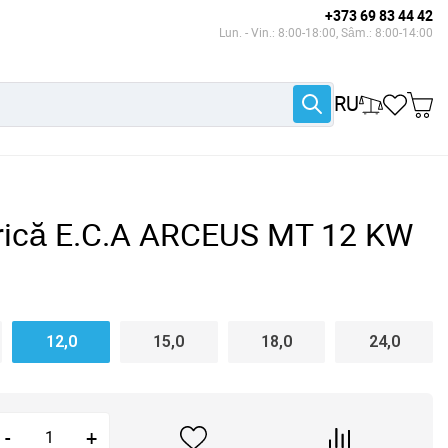
+373 69 83 44 42
Lun. - Vin.: 8:00-18:00, Sâm.: 8:00-14:00
RU
trică E.C.A ARCEUS MT 12 KW
12,0
15,0
18,0
24,0
-
+