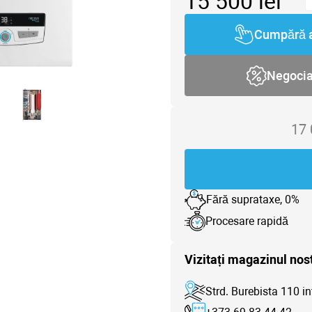
15 500
lei
Cumpără 
Negoci
17
Fără suprataxe, 0%
Procesare rapidă
Vizitați magazinul nos
Strd. Burebista 110 in