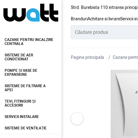
Strd. Burebista 110 intrarea princip
Branduri
Achitare si livrare
Servicii i
CAZANE PENTRU INCALZIRE
CENTRALA
SISTEME DE AER
Pagina principala
Cazane pentru
CONDIȚIONAT
POMPE ȘI VASE DE
EXPANSIUNE
SISTEME DE FILTRARE A
APEI
ȚEVI, FITINGURI ȘI
ACCESORII
SERVICII INSTALARE
SISTEME DE VENTILAȚIE