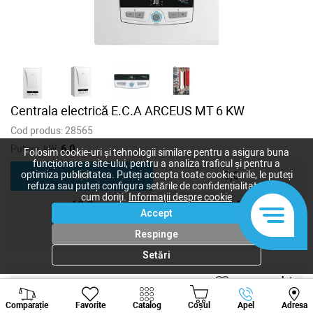
Centrala electrică E.C.A ARCEUS MT 6 KW
Cod produs:
28565
Putere, kW:
6,0
Folosim cookie-uri și tehnologii similare pentru a asigura buna
funcționare a site-ului, pentru a analiza traficul și pentru a
6,0
9,0
optimiza publicitatea. Puteți accepta toate cookie-urile, le puteți
refuza sau puteți configura setările de confidențialitate după
cum doriți.
Informații despre cookie
12,0
15,0
Accept
18,0
24,0
Respinge
Setări
15 950
lei
Viber
Whatsapp
Tele
14 500
lei
-
+
Comparație
Favorite
Catalog
Coșul
Apel
Adresa
+373