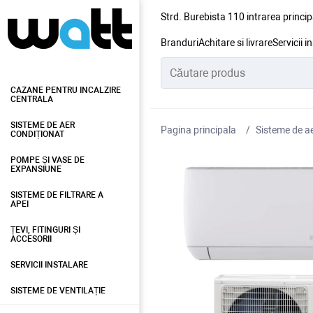
Strd. Burebista 110 intrarea princip
Branduri
Achitare si livrare
Servicii i
CAZANE PENTRU INCALZIRE
CENTRALA
SISTEME DE AER
Pagina principala
Sisteme de ae
CONDIȚIONAT
POMPE ȘI VASE DE
EXPANSIUNE
SISTEME DE FILTRARE A
APEI
ȚEVI, FITINGURI ȘI
ACCESORII
SERVICII INSTALARE
SISTEME DE VENTILAȚIE