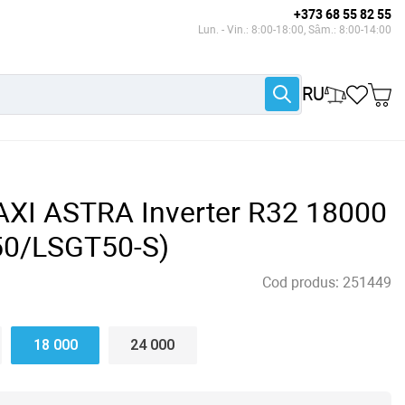
+373 68 55 82 55
Lun. - Vin.: 8:00-18:00, Sâm.: 8:00-14:00
RU
AXI ASTRA Inverter R32 18000
0/LSGT50-S)
Cod produs:
251449
18 000
24 000