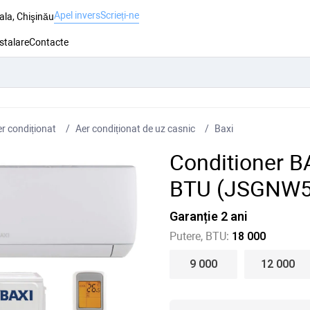
Apel invers
Scrieți-ne
ala, Chişinău
nstalare
Contacte
r condiționat
Aer condiționat de uz casnic
Baxi
Conditioner B
BTU (JSGNW5
Garanție 2 ani
Putere, BTU:
18 000
9 000
12 000