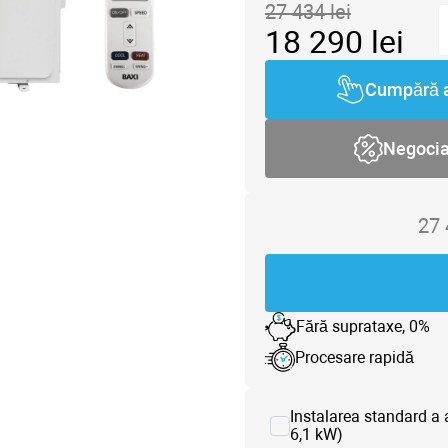
27 434
lei
18 290
lei
Cumpără 
Negoci
27
Fără suprataxe, 0%
Procesare rapidă
Instalarea standard a 
6,1 kW)