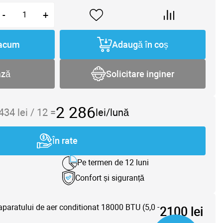
-
+
acum
Adaugă în coș
ază
Solicitare inginer
2 286
 434
lei /
12
=
lei/lună
În rate
Pe termen de 12 luni
Confort și siguranță
aparatului de aer conditionat 18000 BTU (5,0 -
2100 lei