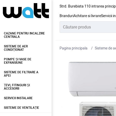
Strd. Burebista 110 intrarea princip
Branduri
Achitare si livrare
Servicii i
CAZANE PENTRU INCALZIRE
CENTRALA
SISTEME DE AER
Pagina principala
Sisteme de ae
CONDIȚIONAT
POMPE ȘI VASE DE
EXPANSIUNE
SISTEME DE FILTRARE A
APEI
ȚEVI, FITINGURI ȘI
ACCESORII
SERVICII INSTALARE
SISTEME DE VENTILAȚIE