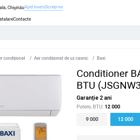
Apel invers
Scrieți-ne
ala, Chişinău
nstalare
Contacte
r condiționat
Aer condiționat de uz casnic
Baxi
Conditioner B
BTU (JSGNW3
Garanție 2 ani
Putere, BTU:
12 000
9 000
12 000