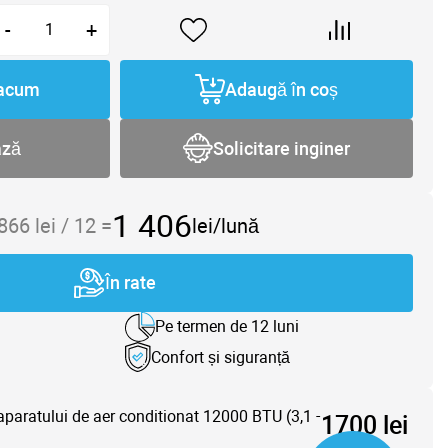
-
+
acum
Adaugă în coș
ază
Solicitare inginer
1 406
 866
lei /
12
=
lei/lună
În rate
Pe termen de 12 luni
Confort și siguranță
aparatului de aer conditionat 12000 BTU (3,1 -
1700 lei