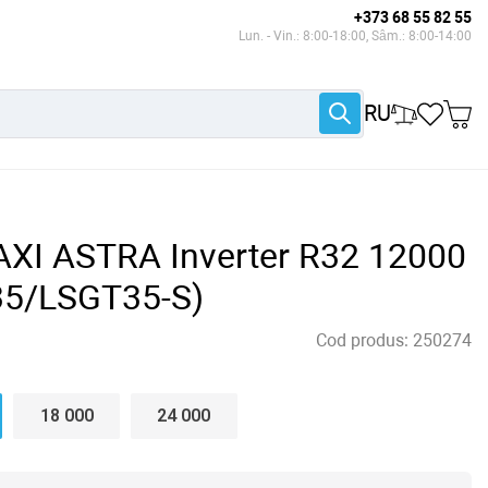
+373 68 55 82 55
Lun. - Vin.: 8:00-18:00, Sâm.: 8:00-14:00
RU
AXI ASTRA Inverter R32 12000
5/LSGT35-S)
Cod produs:
250274
18 000
24 000