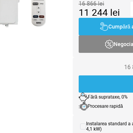
16 866
lei
11 244
lei
Cumpără 
Negoci
16
Fără suprataxe, 0%
Procesare rapidă
Instalarea standard a 
4,1 kW)