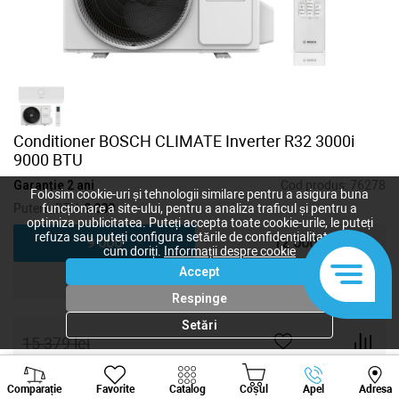
Conditioner BOSCH CLIMATE Inverter R32 3000i
9000 BTU
Garanție 2 ani
Cod produs:
76278
Folosim cookie-uri și tehnologii similare pentru a asigura buna
Putere, BTU:
9 000
funcționare a site-ului, pentru a analiza traficul și pentru a
optimiza publicitatea. Puteți accepta toate cookie-urile, le puteți
refuza sau puteți configura setările de confidențialitate după
9 000
12 000
cum doriți.
Informații despre cookie
Accept
18 000
24 000
Respinge
Setări
15 379
lei
13 072
lei
-
+
Viber
Whatsapp
Tele
Comparație
Favorite
Catalog
Coșul
Apel
Adresa
+373