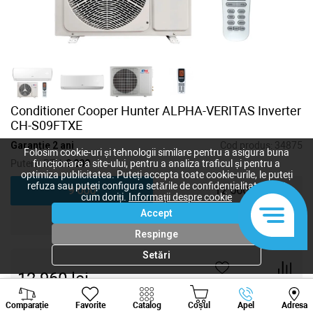
Conditioner Cooper Hunter ALPHA-VERITAS Inverter
CH-S09FTXE
Garanție 2 ani
Cod produs:
34875
Folosim cookie-uri și tehnologii similare pentru a asigura buna
Putere, BTU:
9 000
funcționare a site-ului, pentru a analiza traficul și pentru a
optimiza publicitatea. Puteți accepta toate cookie-urile, le puteți
refuza sau puteți configura setările de confidențialitate după
9 000
12 000
cum doriți.
Informații despre cookie
Accept
18 000
24 000
Respinge
Setări
12 960
lei
-
+
Viber
Whatsapp
Tele
Comparație
Favorite
Catalog
Coșul
Apel
Adresa
+373