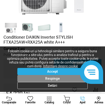
Conditioner DAIKIN Inverter STYLISH
FTXA25AW+RXA25A white A+++
Garanție 3 ani
Cod produs:
645131
Folosim cookie-uri și tehnologii similare pentru a asigura buna
Putere, BTU:
9 000
funcționare a site-ului, pentru a analiza traficul și pentru a
optimiza publicitatea. Puteți accepta toate cookie-urile, le puteți
refuza sau puteți configura setările de confidențialitate după
7 000
9 000
cum doriți.
Informații despre cookie
Accept
12 000
18 000
Respinge
Setări
54 220
lei
-
+
Viber
Whatsapp
Tele
Comparație
Favorite
Catalog
Coșul
Apel
Adresa
+373