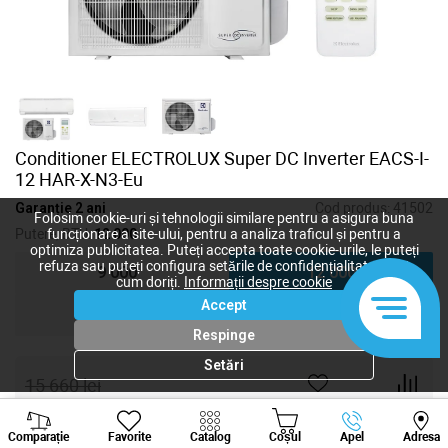
Conditioner ELECTROLUX Super DC Inverter EACS-I-
12 HAR-X-N3-Eu
Garanție 2 ani
Cod produs:
41502
Folosim cookie-uri și tehnologii similare pentru a asigura buna
Putere, BTU:
12 000
funcționare a site-ului, pentru a analiza traficul și pentru a
optimiza publicitatea. Puteți accepta toate cookie-urile, le puteți
refuza sau puteți configura setările de confidențialitate după
9 000
12 000
cum doriți.
Informații despre cookie
Accept
18 000
24 000
Respinge
Setări
15 660
lei
11 745
lei
-
+
Viber
Whatsapp
Tele
Comparație
Favorite
Catalog
Coșul
Apel
Adresa
+373