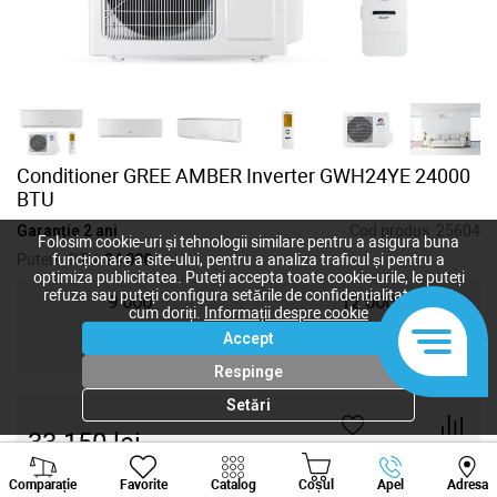
Conditioner GREE AMBER Inverter GWH24YE 24000
BTU
Garanție 2 ani
Cod produs:
25604
Folosim cookie-uri și tehnologii similare pentru a asigura buna
Putere, BTU:
24 000
funcționare a site-ului, pentru a analiza traficul și pentru a
optimiza publicitatea. Puteți accepta toate cookie-urile, le puteți
refuza sau puteți configura setările de confidențialitate după
9 000
12 000
cum doriți.
Informații despre cookie
Accept
18 000
24 000
Respinge
Setări
33 150
lei
-
+
Viber
Whatsapp
Tele
Comparație
Favorite
Catalog
Coșul
Apel
Adresa
+373