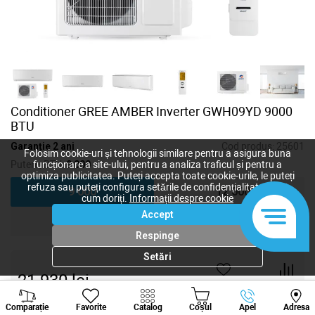
Conditioner GREE AMBER Inverter GWH09YD 9000
BTU
Garanție 2 ani
Cod produs:
25601
Folosim cookie-uri și tehnologii similare pentru a asigura buna
Putere, BTU:
9 000
funcționare a site-ului, pentru a analiza traficul și pentru a
optimiza publicitatea. Puteți accepta toate cookie-urile, le puteți
refuza sau puteți configura setările de confidențialitate după
9 000
12 000
cum doriți.
Informații despre cookie
Accept
18 000
24 000
Respinge
Setări
21 930
lei
-
+
Viber
Whatsapp
Tele
Comparație
Favorite
Catalog
Coșul
Apel
Adresa
+373