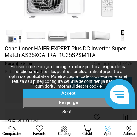
Conditioner HAIER EXPERT Plus DC Inverter Super
Match AS35XCAHRA -1U35S2SM1FA
Garanție 5 ani
Cod produs:
104476
Folosim cookie-uri și tehnologii similare pentru a asigura buna
Putere, BTU:
12 000
funcționare a site-ului, pentru a analiza traficul și pentru a
optimiza publicitatea. Puteți accepta toate cookie-urile, le puteți
refuza sau puteți configura setările de confidențialitate după
9 000
12 000
cum doriți.
Informații despre cookie
Accept
18 000
Respinge
Setări
25 410
lei
-
+
Viber
Whatsapp
Tele
Comparație
Favorite
Catalog
Coșul
Apel
Adresa
+373