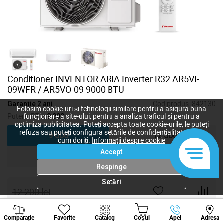
Conditioner INVENTOR ARIA Inverter R32 AR5VI-
09WFR / AR5VO-09 9000 BTU
Garanție 2 ani
Cod produs:
842130
Folosim cookie-uri și tehnologii similare pentru a asigura buna
Putere, BTU:
9 000
funcționare a site-ului, pentru a analiza traficul și pentru a
optimiza publicitatea. Puteți accepta toate cookie-urile, le puteți
refuza sau puteți configura setările de confidențialitate după
9 000
12 000
cum doriți.
Informații despre cookie
Accept
18 000
24 000
Respinge
Setări
12 200
lei
9 760
lei
-
+
Viber
Whatsapp
Tele
Comparație
Favorite
Catalog
Coșul
Apel
Adresa
+373