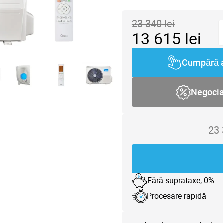
23 340
lei
13 615
lei
Cumpără 
Negoci
23
Fără suprataxe, 0%
Procesare rapidă