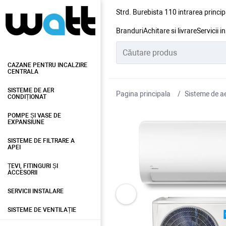
Strd. Burebista 110 intrarea princip
Branduri
Achitare si livrare
Servicii i
CAZANE PENTRU INCALZIRE
CENTRALA
SISTEME DE AER
Pagina principala
Sisteme de ae
CONDIȚIONAT
POMPE ȘI VASE DE
EXPANSIUNE
SISTEME DE FILTRARE A
APEI
ȚEVI, FITINGURI ȘI
ACCESORII
SERVICII INSTALARE
SISTEME DE VENTILAȚIE