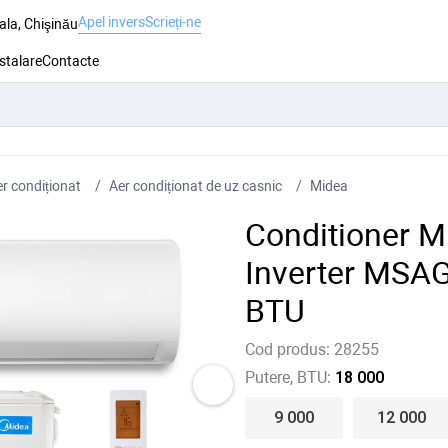
Apel invers
Scrieți-ne
ala, Chişinău
nstalare
Contacte
r condiționat
Aer condiționat de uz casnic
Midea
Conditioner M
Inverter MS
BTU
Cod produs:
28255
Putere, BTU:
18 000
9 000
12 000