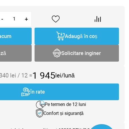
-
+
acum
Adaugă în coș
ază
Solicitare inginer
1 945
 340
lei /
12
=
lei/lună
În rate
Pe termen de 12 luni
Confort și siguranță