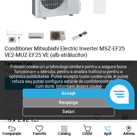
Conditioner Mitsubishi Electric Inverter MSZ-EF25
VE2-MUZ-EF25 VE (alb-strălucitor)
Garanție 7 ani
Cod produs:
646008
Folosim cookie-uri și tehnologii similare pentru a asigura buna
Putere, BTU:
9 000
funcționare a site-ului, pentru a analiza traficul și pentru a
optimiza publicitatea. Puteți accepta toate cookie-urile, le puteți
refuza sau puteți configura setările de confidențialitate după
9 000
12 000
cum doriți.
Informații despre cookie
Accept
18 000
Respinge
Setări
34 545
lei
-
+
Viber
Whatsapp
Tele
Comparație
Favorite
Catalog
Coșul
Apel
Adresa
+373