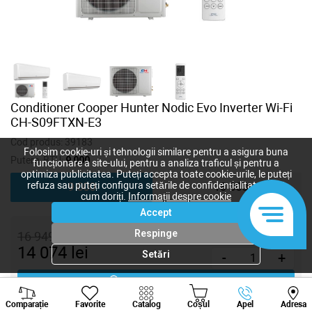
Conditioner Сooper Hunter Nodic Evo Inverter Wi-Fi
CH-S09FTXN-E3
Cod produs:
39183
Folosim cookie-uri și tehnologii similare pentru a asigura buna
Putere, BTU:
9 000
funcționare a site-ului, pentru a analiza traficul și pentru a
optimiza publicitatea. Puteți accepta toate cookie-urile, le puteți
refuza sau puteți configura setările de confidențialitate după
9 000
18 000
cum doriți.
Informații despre cookie
Accept
Respinge
16 949
lei
14 074
lei
Setări
-
+
Cumpără acum
Viber
Whatsapp
Tele
Comparație
Favorite
Catalog
Coșul
Apel
Adresa
+373