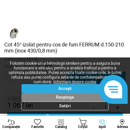
Cot 45° izolat pentru cos de fum FERRUM d.150-210
mm (inox 430/0,8 mm)
Cod produs:
f4135
Folosim cookie-uri și tehnologii similare pentru a asigura buna
Diametru interior, mm:
150
funcționare a site-ului, pentru a analiza traficul și pentru a
optimiza publicitatea. Puteți accepta toate cookie-urile, le puteți
refuza sau puteți configura setările de confidențialitate după
115
150
cum doriți.
Informații despre cookie
Accept
Respinge
1 327
lei
1 067
lei
Setări
-
+
Cumpără acum
Viber
Whatsapp
Tele
Comparație
Favorite
Catalog
Coșul
Apel
Adresa
+373