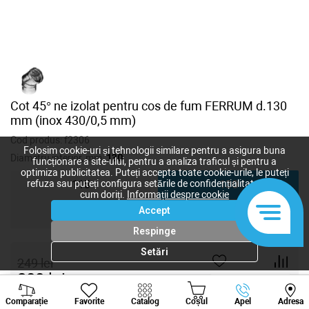
Cot 45° ne izolat pentru cos de fum FERRUM d.130
mm (inox 430/0,5 mm)
Cod produs:
f2306
Folosim cookie-uri și tehnologii similare pentru a asigura buna
Diametru interior, mm:
130
funcționare a site-ului, pentru a analiza traficul și pentru a
optimiza publicitatea. Puteți accepta toate cookie-urile, le puteți
refuza sau puteți configura setările de confidențialitate după
115
130
cum doriți.
Informații despre cookie
Accept
150
Respinge
Setări
249
lei
200
lei
-
+
Viber
Whatsapp
Tele
Comparație
Favorite
Catalog
Coșul
Apel
Adresa
+373