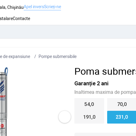
Apel invers
Scrieți-ne
ala, Chişinău
nstalare
Contacte
e de expansiune
Pompe submersibile
Poma submers
Garanție 2 ani
Inaltimea maxima de pompar
54,0
70,0
191,0
231,0