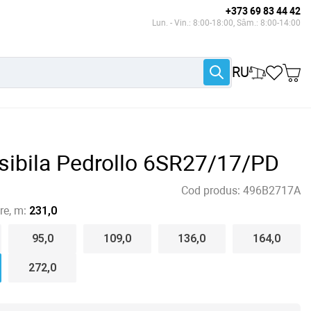
+373 69 83 44 42
Lun. - Vin.: 8:00-18:00, Sâm.: 8:00-14:00
RU
ibila Pedrollo 6SR27/17/PD
Cod produs:
496B2717A
e, m:
231,0
95,0
109,0
136,0
164,0
272,0