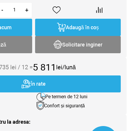
-
+
acum
Adaugă în coș
ază
Solicitare inginer
5 811
 735
lei /
12
=
lei/lună
În rate
Pe termen de 12 luni
Confort și siguranță
tru la adresa: