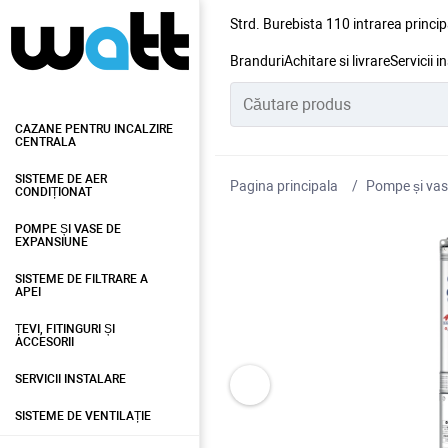
Strd. Burebista 110 intrarea princip
Branduri
Achitare si livrare
Servicii i
CAZANE PENTRU INCALZIRE
CENTRALA
SISTEME DE AER
Pagina principala
Pompe și vas
CONDIȚIONAT
POMPE ȘI VASE DE
EXPANSIUNE
SISTEME DE FILTRARE A
APEI
ȚEVI, FITINGURI ȘI
ACCESORII
SERVICII INSTALARE
SISTEME DE VENTILAȚIE