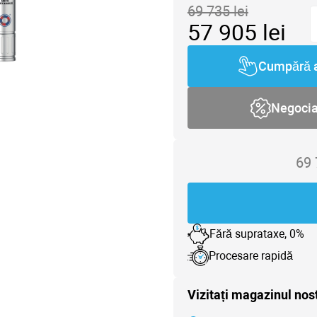
69 735
lei
57 905
lei
Cumpără 
Negoci
69
Fără suprataxe, 0%
Procesare rapidă
Vizitați magazinul nos