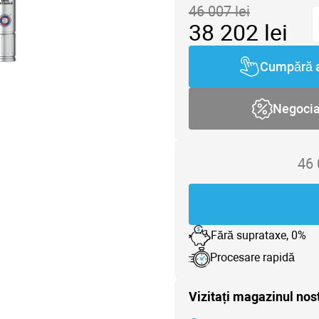
46 007
lei
38 202
lei
Cumpără 
Negoci
46
Fără suprataxe, 0%
Procesare rapidă
Vizitați magazinul nos