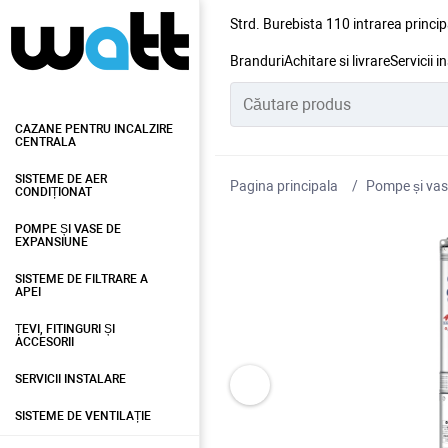
Strd. Burebista 110 intrarea princip
Branduri
Achitare si livrare
Servicii i
CAZANE PENTRU INCALZIRE
CENTRALA
SISTEME DE AER
Pagina principala
Pompe și vas
CONDIȚIONAT
POMPE ȘI VASE DE
EXPANSIUNE
SISTEME DE FILTRARE A
APEI
ȚEVI, FITINGURI ȘI
ACCESORII
SERVICII INSTALARE
SISTEME DE VENTILAȚIE