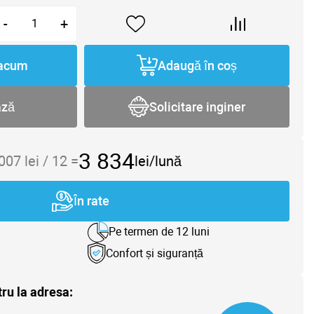
-
+
acum
Adaugă în coș
ază
Solicitare inginer
3 834
 007
lei /
12
=
lei/lună
În rate
Pe termen de 12 luni
Confort și siguranță
tru la adresa: