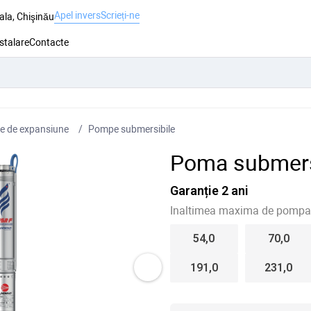
Apel invers
Scrieți-ne
ala, Chişinău
nstalare
Contacte
e de expansiune
Pompe submersibile
Poma submers
Garanție 2 ani
Inaltimea maxima de pompar
54,0
70,0
191,0
231,0