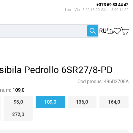
+373 69 83 44 42
Lun. - Vin.: 8:00-18:00, Sâm.: 8:00-14:00
RU
ibila Pedrollo 6SR27/8-PD
Cod produs:
496B2708A
e, m:
109,0
95,0
109,0
136,0
164,0
272,0