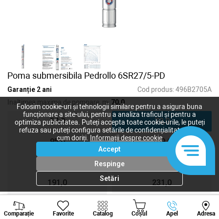
Poma submersibila Pedrollo 6SR27/5-PD
Garanție 2 ani
Cod produs:
496B2705A
Inaltimea maxima de pompare, m:
70,0
Folosim cookie-uri și tehnologii similare pentru a asigura buna
funcționare a site-ului, pentru a analiza traficul și pentru a
54,0
70,0
optimiza publicitatea. Puteți accepta toate cookie-urile, le puteți
refuza sau puteți configura setările de confidențialitate după
cum doriți.
Informații despre cookie
95,0
109,0
Accept
136,0
164,0
Respinge
Setări
191,0
231,0
272,0
Viber
Whatsapp
Tele
Comparație
Favorite
Catalog
Coșul
Apel
Adresa
+373