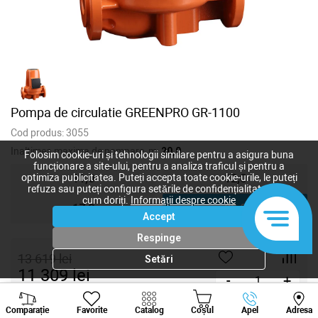
Pompa de circulatie GREENPRO GR-1100
Cod produs:
3055
Inaltimea maxima de pompare, m:
20,0
Folosim cookie-uri și tehnologii similare pentru a asigura buna
funcționare a site-ului, pentru a analiza traficul și pentru a
11,0
12,0
optimiza publicitatea. Puteți accepta toate cookie-urile, le puteți
refuza sau puteți configura setările de confidențialitate după
cum doriți.
Informații despre cookie
17,0
20,0
Accept
Respinge
13 619
lei
Setări
11 309
lei
-
+
Viber
Whatsapp
Tele
Cumpără acum
Comparație
Favorite
Catalog
Coșul
Apel
Adresa
+373