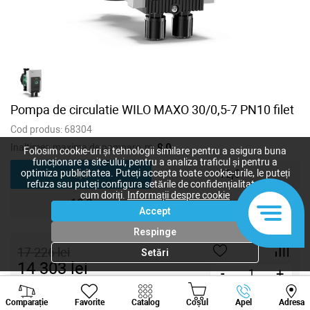
Pompa de circulatie WILO MAXO 30/0,5-7 PN10 filet
Cod produs:
68304
Inaltimea maxima de pompare, m:
9,0
Folosim cookie-uri și tehnologii similare pentru a asigura buna
funcționare a site-ului, pentru a analiza traficul și pentru a
9,0
10,0
optimiza publicitatea. Puteți accepta toate cookie-urile, le puteți
refuza sau puteți configura setările de confidențialitate după
cum doriți.
Informații despre cookie
12,0
Accept
Respinge
17 226
lei
Setări
14 303
lei
-
+
Viber
Whatsapp
Tele
Cumpără acum
Comparație
Favorite
Catalog
Coșul
Apel
Adresa
+373