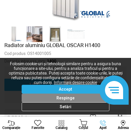
Radiator aluminiu GLOBAL OSCAR H1400
Cod produs:
OS14001005
Distanta intre axe, mm:
1400
Folosim cookie-uri și tehnologii similare pentru a asigura buna
funcționare a site-ului, pentru a analiza traficul și pentru a
1000
1200
optimiza publicitatea. Puteți accepta toate cookie-urile, le puteți
refuza sau puteți configura setările de confidențialitate după
cum doriți.
Informații despre cookie
1400
1600
Accept
1800
2000
Respinge
Setări
2 384
lei
Viber
Whatsapp
Tele
2 086
lei
-
+
Comparație
Favorite
Catalog
Coșul
Apel
Adresa
+373