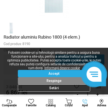
Radiator aluminiu Rubino 1800 (4 elem.)
Cod produs:
8190
Cantitatea elementelor:
4
Folosim cookie-uri și tehnologii similare pentru a asigura buna
funcționare a site-ului, pentru a analiza traficul și pentru a
3
4
optimiza publicitatea. Puteți accepta toate cookie-urile, le puteți
refuza sau puteți configura setările de confidențialitate după
cum doriți.
Informații despre cookie
5
6
Accept
Respinge
7 848
lei
Setări
6 867
lei
-
+
Viber
Whatsapp
Tele
Cumpără acum
Comparație
Favorite
Catalog
Coșul
Apel
Adresa
+373