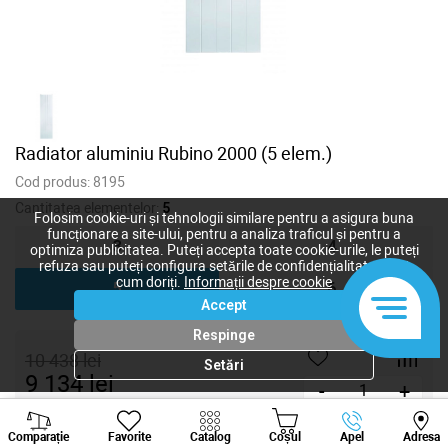
Radiator aluminiu Rubino 2000 (5 elem.)
Cod produs:
8195
Cantitatea elementelor:
5
Folosim cookie-uri și tehnologii similare pentru a asigura buna
funcționare a site-ului, pentru a analiza traficul și pentru a
3
4
optimiza publicitatea. Puteți accepta toate cookie-urile, le puteți
refuza sau puteți configura setările de confidențialitate după
cum doriți.
Informații despre cookie
5
6
Accept
Respinge
10 438
lei
Setări
9 134
lei
-
+
Viber
Whatsapp
Tele
Cumpără acum
Comparație
Favorite
Catalog
Coșul
Apel
Adresa
+373