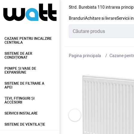
Strd. Burebista 110 intrarea princip
Branduri
Achitare si livrare
Servicii i
CAZANE PENTRU INCALZIRE
CENTRALA
SISTEME DE AER
Pagina principala
Cazane pentru
CONDIȚIONAT
POMPE ȘI VASE DE
EXPANSIUNE
SISTEME DE FILTRARE A
APEI
ȚEVI, FITINGURI ȘI
ACCESORII
SERVICII INSTALARE
SISTEME DE VENTILAȚIE