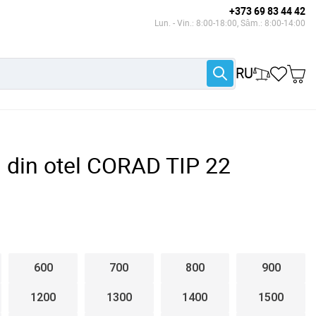
+373 69 83 44 42
Lun. - Vin.: 8:00-18:00, Sâm.: 8:00-14:00
RU
l din otel CORAD TIP 22
600
700
800
900
1200
1300
1400
1500