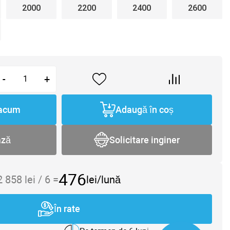
2000
2200
2400
2600
-
+
acum
Adaugă în coș
ază
Solicitare inginer
476
2 858
lei /
6
=
lei/lună
În rate