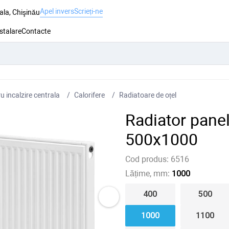
Apel invers
Scrieți-ne
ala, Chişinău
nstalare
Contacte
 incalzire centrala
Сalorifere
Radiatoare de oțel
Radiator pane
500x1000
Cod produs:
6516
Lățime, mm:
1000
400
500
1000
1100