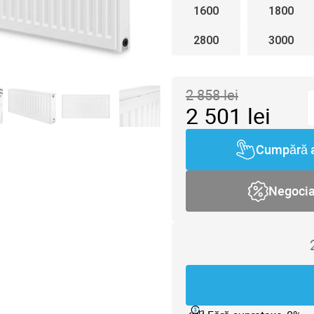
1600
1800
2800
3000
2 858
lei
2 501
lei
Cumpără 
Negoci