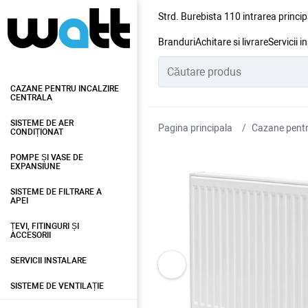
Strd. Burebista 110 intrarea princip
Branduri
Achitare si livrare
Servicii i
CAZANE PENTRU INCALZIRE
CENTRALA
SISTEME DE AER
Pagina principala
Cazane pentru
CONDIȚIONAT
POMPE ȘI VASE DE
EXPANSIUNE
SISTEME DE FILTRARE A
APEI
ȚEVI, FITINGURI ȘI
ACCESORII
SERVICII INSTALARE
SISTEME DE VENTILAȚIE