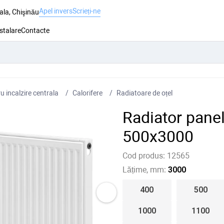
Apel invers
Scrieți-ne
ala, Chişinău
nstalare
Contacte
 incalzire centrala
Сalorifere
Radiatoare de oțel
Radiator pane
500x3000
Cod produs:
12565
Lățime, mm:
3000
400
500
1000
1100