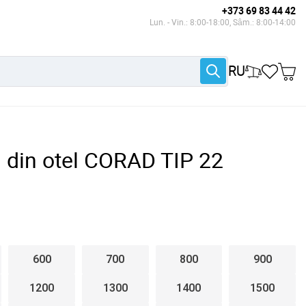
+373 69 83 44 42
Lun. - Vin.: 8:00-18:00, Sâm.: 8:00-14:00
RU
l din otel CORAD TIP 22
600
700
800
900
1200
1300
1400
1500