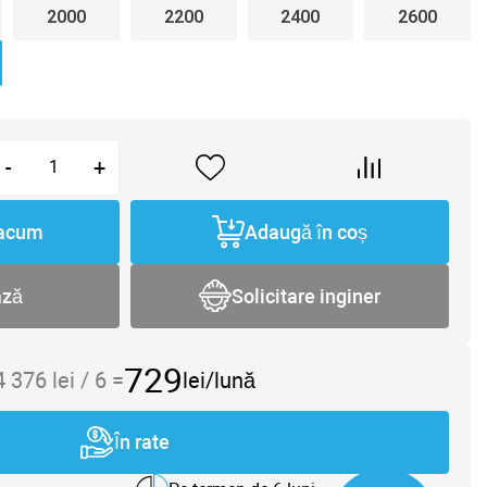
2000
2200
2400
2600
-
+
acum
Adaugă în coș
ază
Solicitare inginer
729
4 376
lei /
6
=
lei/lună
În rate