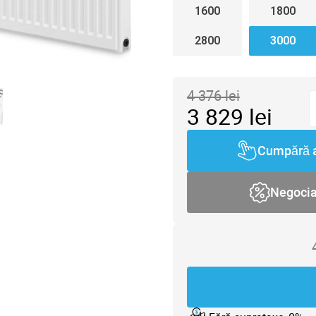
1600
1800
2800
3000
4 376
lei
3 829
lei
Cumpără 
Negoci