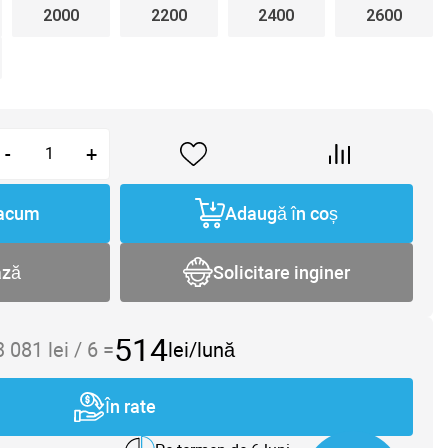
2000
2200
2400
2600
-
+
acum
Adaugă în coș
ază
Solicitare inginer
514
3 081
lei /
6
=
lei/lună
În rate