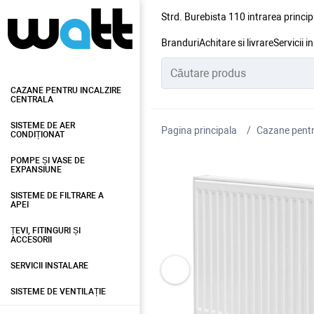
Strd. Burebista 110 intrarea princip
Branduri
Achitare si livrare
Servicii i
CAZANE PENTRU INCALZIRE
CENTRALA
SISTEME DE AER
Pagina principala
Cazane pentru
CONDIȚIONAT
POMPE ȘI VASE DE
EXPANSIUNE
SISTEME DE FILTRARE A
APEI
ȚEVI, FITINGURI ȘI
ACCESORII
SERVICII INSTALARE
SISTEME DE VENTILAȚIE