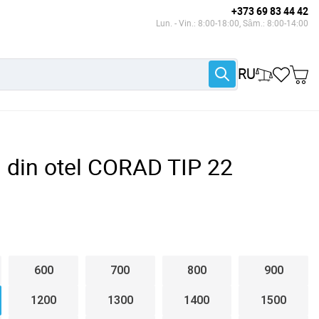
+373 69 83 44 42
Lun. - Vin.: 8:00-18:00, Sâm.: 8:00-14:00
RU
l din otel CORAD TIP 22
600
700
800
900
1200
1300
1400
1500