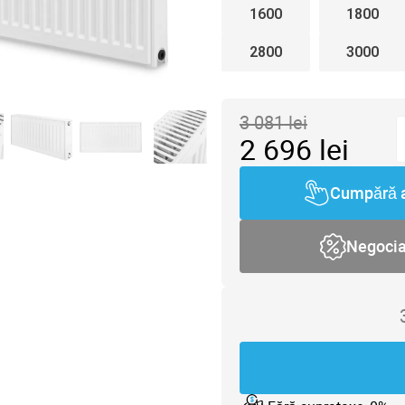
1600
1800
2800
3000
3 081
lei
2 696
lei
Cumpără 
Negoci