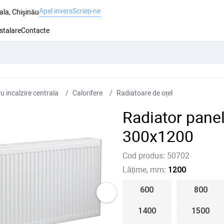
Apel invers
Scrieți-ne
ala, Chişinău
nstalare
Contacte
 incalzire centrala
Сalorifere
Radiatoare de oțel
Radiator pane
300x1200
Cod produs:
50702
Lățime, mm:
1200
600
800
1400
1500