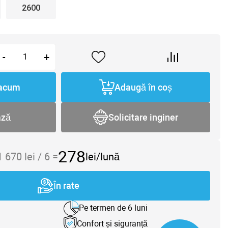
2600
-
+
acum
Adaugă în coș
ază
Solicitare inginer
278
1 670
lei /
6
=
lei/lună
În rate
Pe termen de 6 luni
Confort și siguranță