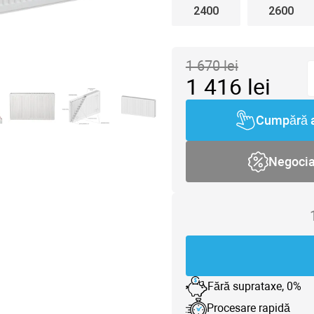
2400
2600
1 670
lei
1 416
lei
Cumpără 
Negoci
Fără suprataxe, 0%
Procesare rapidă