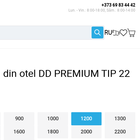
+373 69 83 44 42
Lun. - Vin.: 8:00-18:00, Sâm.: 8:00-14:00
RU
l din otel DD PREMIUM TIP 22
900
1000
1200
1300
1600
1800
2000
2200