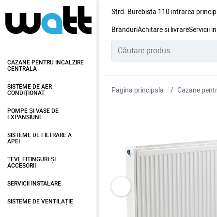
Strd. Burebista 110 intrarea princip
Branduri
Achitare si livrare
Servicii i
CAZANE PENTRU INCALZIRE
CENTRALA
SISTEME DE AER
Pagina principala
Cazane pentru
CONDIȚIONAT
POMPE ȘI VASE DE
EXPANSIUNE
SISTEME DE FILTRARE A
APEI
ȚEVI, FITINGURI ȘI
ACCESORII
SERVICII INSTALARE
SISTEME DE VENTILAȚIE