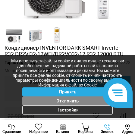
Кондиционер INVENTOR DARK SMART Inverter
R32 DR2VI32-12WFI/DR2VO32-12 R32 12000 BTU
Мы используем файлы cookie и аналогичные технологии
Гарантия 2 года
Код товара:
842328
для обеспечения надежной работы сайта, анализа
Мощность, BTU:
12 000
посещаемости и оптимизации рекламы. Вы можете
принять все файлы cookie, отклонить их или настроить
параметры конфиденциальности по своему выбору.
9 000
12 000
Информация о файлах Cookie
Принять
18 000
24 000
Отклонить
Настройки
22 900
лей
18 320
лей
-
+
Viber
Whatsapp
Tele
Сравнение
Избранное
Каталог
Корзина
Звонок
Адрес
+373