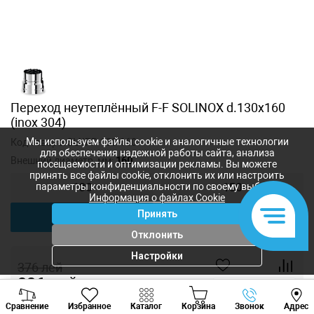
Переход неутеплённый F-F SOLINOX d.130x160
(inox 304)
Мы используем файлы cookie и аналогичные технологии
Код товара:
SLXRP-130-160
для обеспечения надежной работы сайта, анализа
Внешний диаметр, мм:
160
посещаемости и оптимизации рекламы. Вы можете
принять все файлы cookie, отклонить их или настроить
параметры конфиденциальности по своему выбору.
130
150
Информация о файлах Cookie
Принять
160
Отклонить
Настройки
376
лей
336
лей
-
+
Viber
Whatsapp
Tele
Сравнение
Избранное
Каталог
Корзина
Звонок
Адрес
+373