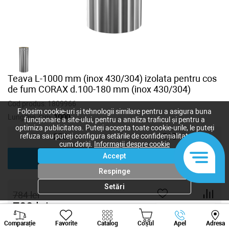
Teava L-1000 mm (inox 430/304) izolata pentru cos
de fum CORAX d.100-180 mm (inox 430/304)
Cod produs:
1809966
Folosim cookie-uri și tehnologii similare pentru a asigura buna
Lungime, mm:
1000
funcționare a site-ului, pentru a analiza traficul și pentru a
optimiza publicitatea. Puteți accepta toate cookie-urile, le puteți
refuza sau puteți configura setările de confidențialitate după
250
500
cum doriți.
Informații despre cookie
Accept
1000
Respinge
Setări
784
lei
700
lei
-
+
Viber
Whatsapp
Tele
Comparație
Favorite
Catalog
Coșul
Apel
Adresa
+373