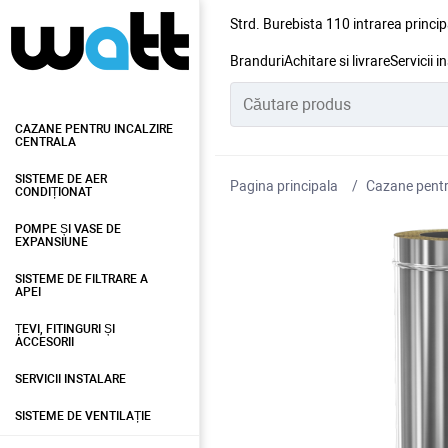
Strd. Burebista 110 intrarea princip
Branduri
Achitare si livrare
Servicii i
CAZANE PENTRU INCALZIRE
CENTRALA
SISTEME DE AER
Pagina principala
Cazane pentru
CONDIȚIONAT
POMPE ȘI VASE DE
EXPANSIUNE
SISTEME DE FILTRARE A
APEI
ȚEVI, FITINGURI ȘI
ACCESORII
SERVICII INSTALARE
SISTEME DE VENTILAȚIE