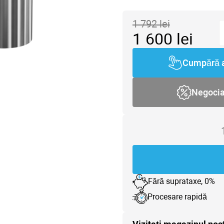
1 792
lei
1 600
lei
Cumpără 
Negoci
Fără suprataxe, 0%
Procesare rapidă