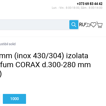
+373 69 83 44 42
Lun. - Vin.: 8:00-18:00, Sâm.: 8:00-14:00
RU
tibil solid
mm (inox 430/304) izolata
e fum CORAX d.300-280 mm
)
1000