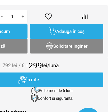
-
+
acum
Adaugă în coș
ază
Solicitare inginer
299
1 792
lei /
6
=
lei/lună
În rate
Pe termen de 6 luni
Confort și siguranță