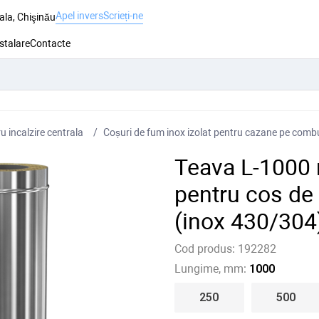
Apel invers
Scrieți-ne
ala, Chişinău
nstalare
Contacte
 incalzire centrala
Coșuri de fum inox izolat pentru cazane pe combus
Teava L-1000 
pentru cos d
(inox 430/304
Cod produs:
192282
Lungime, mm:
1000
250
500