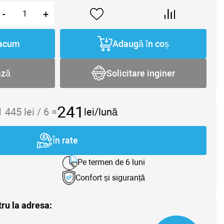
-
+
acum
Adaugă în coș
ază
Solicitare inginer
241
1 445
lei /
6
=
lei/lună
În rate
Pe termen de 6 luni
Confort și siguranță
tru la adresa: