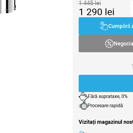
1 445
lei
1 290
lei
Cumpără 
Negoci
Fără suprataxe, 0%
Procesare rapidă
Vizitați magazinul nos