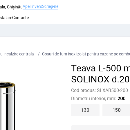
Apel invers
Scrieți-ne
ala, Chişinău
nstalare
Contacte
 incalzire centrala
Coșuri de fum inox izolat pentru cazane pe combus
Teava L-500 m
SOLINOX d.20
Cod produs:
SLXAB500-200
Diametru interior, mm:
200
130
150