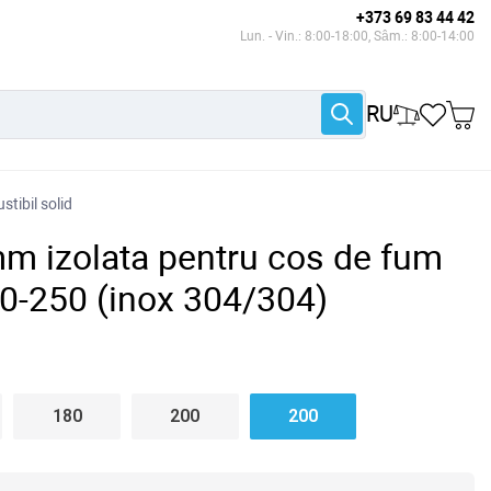
+373 69 83 44 42
Lun. - Vin.: 8:00-18:00, Sâm.: 8:00-14:00
RU
tibil solid
m izolata pentru cos de fum
0-250 (inox 304/304)
180
200
200