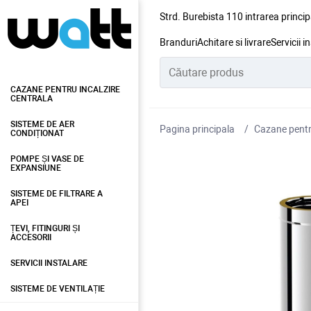
Strd. Burebista 110 intrarea princip
Branduri
Achitare si livrare
Servicii i
CAZANE PENTRU INCALZIRE
CENTRALA
SISTEME DE AER
Pagina principala
Cazane pentru
CONDIȚIONAT
POMPE ȘI VASE DE
EXPANSIUNE
SISTEME DE FILTRARE A
APEI
ȚEVI, FITINGURI ȘI
ACCESORII
SERVICII INSTALARE
SISTEME DE VENTILAȚIE